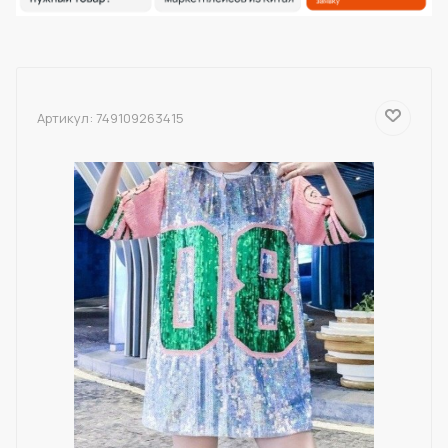
Артикул:
749109263415