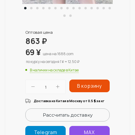
Оптовая цена
863
₽
69
¥
цена на 1688.com
по курсу на сегодня 1 ¥ = 12.50 ₽
В наличии на складе в Китае
В корзину
Доставка из Китая в Москву от 0.5
за кг
$
Рассчитать доставку
Telegram
MAX