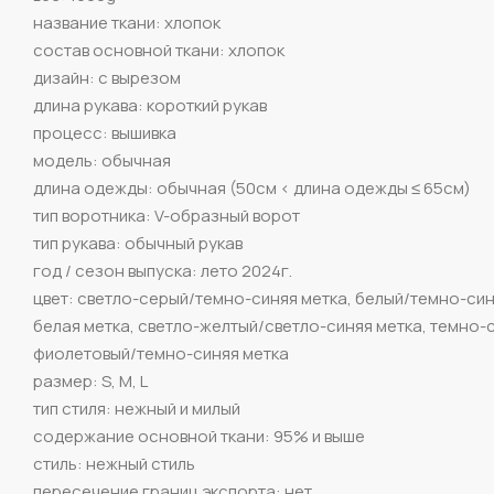
название ткани: хлопок
состав основной ткани: хлопок
дизайн: с вырезом
длина рукава: короткий рукав
процесс: вышивка
модель: обычная
длина одежды: обычная (50см < длина одежды ≤ 65см)
тип воротника: V-образный ворот
тип рукава: обычный рукав
год / сезон выпуска: лето 2024г.
цвет: светло-серый/темно-синяя метка, белый/темно-син
белая метка, светло-желтый/светло-синяя метка, темно-
фиолетовый/темно-синяя метка
размер: S, M, L
тип стиля: нежный и милый
содержание основной ткани: 95% и выше
стиль: нежный стиль
пересечение границ экспорта: нет