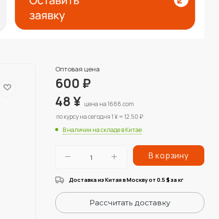
Оптовая цена
600
₽
48
¥
цена на 1688.com
по курсу на сегодня 1 ¥ = 12.50 ₽
В наличии на складе в Китае
В корзину
Доставка из Китая в Москву от 0.5
за кг
$
Рассчитать доставку