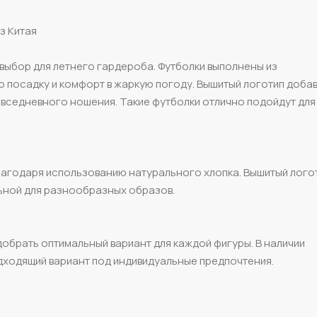
з Китая
 выбор для летнего гардероба. Футболки выполнены из
 посадку и комфорт в жаркую погоду. Вышитый логотип доба
овседневного ношения. Такие футболки отлично подойдут для 
лагодаря использованию натурального хлопка. Вышитый лого
льной для разнообразных образов.
добрать оптимальный вариант для каждой фигуры. В наличии
дходящий вариант под индивидуальные предпочтения.