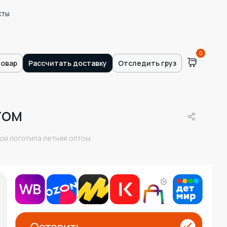
кты
0
товар
Рассчитать доставку
Отследить груз
том
ой логотипа летняя оптом