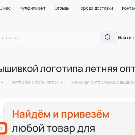
О нас
Фулфилмент
Отзывы
Города доставки
Конта
Найти 
вышивкой логотипа летняя оп
Футболки и топы оптом
Женская футболка RL с вышивк
—
—