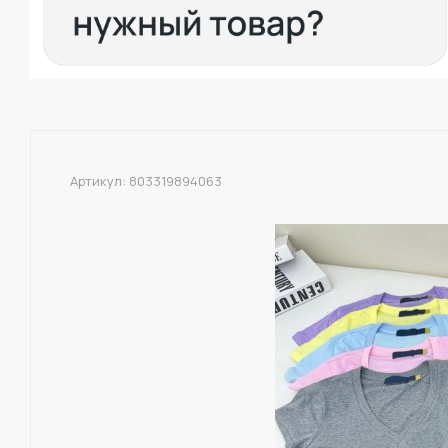
Артикул:
803319894063