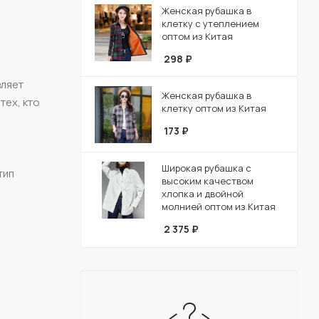
Женская рубашка в
клетку с утеплением
оптом из Китая
298
₽
вляет
Женская рубашка в
тех, кто
клетку оптом из Китая
173
₽
Широкая рубашка с
тип
высоким качеством
хлопка и двойной
молнией оптом из Китая
2 375
₽