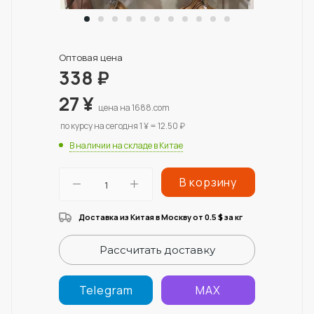
Оптовая цена
338
₽
27
¥
цена на 1688.com
по курсу на сегодня 1 ¥ = 12.50 ₽
В наличии на складе в Китае
В корзину
Доставка из Китая в Москву от 0.5
за кг
$
Рассчитать доставку
Telegram
MAX