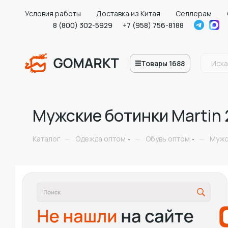
Условия работы
Доставка из Китая
Селлерам
8 (800) 302-5929
+7 (958) 756-8188
Товары 1688
Мужские ботинки Martin
Каталог
Одежда оптом
Обувь оптом
Мужс
—
—
—