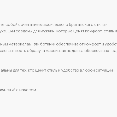
яет собой сочетание классического британского стиля и
хе. Они созданы для мужчин, которые ценят комфорт, стиль и
ным материалам, эти ботинки обеспечивают комфорт и удобс
 элегантность образу, а массивная подошва обеспечивает н
альны для тех, кто ценит стиль и удобство в любой ситуации.
ричневый с начесом