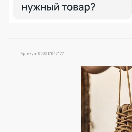
Артикул:
803217647477