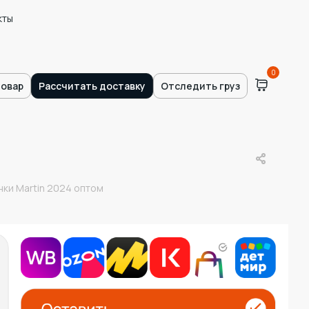
кты
0
товар
Рассчитать доставку
Отследить груз
ки Martin 2024 оптом