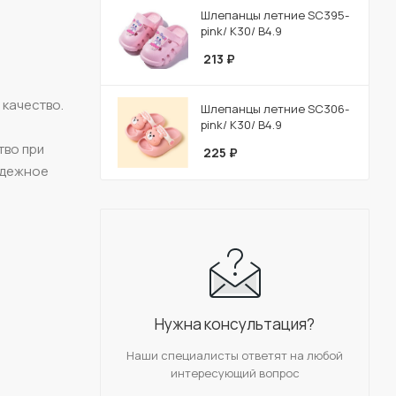
Шлепанцы летние SC395-
pink/ К30/ В4.9
213
₽
 качество.
Шлепанцы летние SC306-
pink/ К30/ В4.9
тво при
225
₽
адежное
Нужна консультация?
Наши специалисты ответят на любой
интересующий вопрос