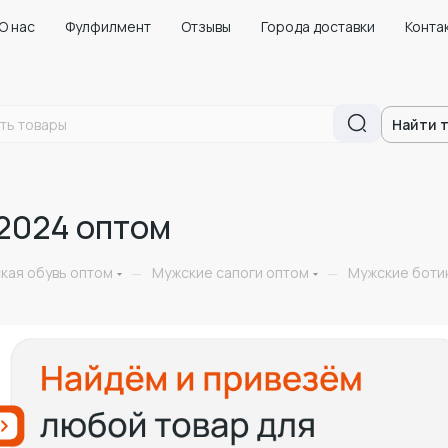
О нас
Фулфилмент
Отзывы
Города доставки
Конта
Найти 
 2024 оптом
кая обувь оптом
Мужские сапоги оптом
Мужские ботин
—
—