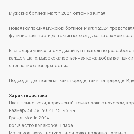
Мужские ботинки Martin 2024 оптом из Китая
Новая коллекция мужских ботинок Martin 2024 представл
функциональности для активного отдыха на свежем возду
Благодаря уникальному дизайну и тщательно разработан
каждом шаге. Высококачественная кожа добавляет шик и
сцепление с поверхностью.
Подходят для ношения как в городе, так и на природе. Иде
Характеристики:
Цвет: темно-хаки, коричневый, темно-хаки с начесом, ко
Размер: 38, 39, 40, 41, 42, 43, 44
Бренд: Martin 2024
Количество в упаковке: 1 пара
Материал: верх - натуральная кожа, подошва - резина