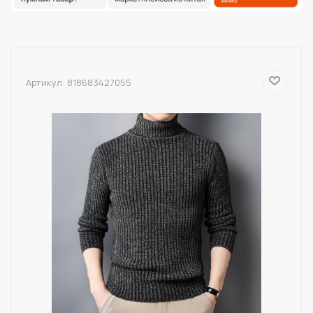
Артикул:
818683427055