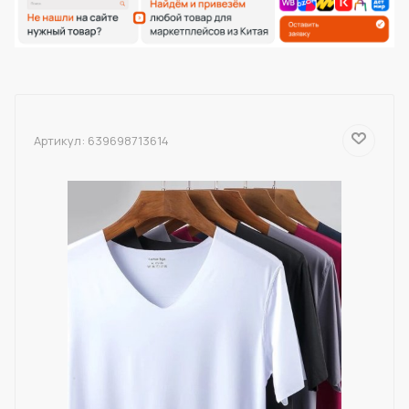
Артикул:
639698713614