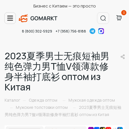
Бизнес с Китаем — это просто
0
8 (800) 302-5929
+7 (958) 756-8188
2023夏季男士无痕短袖男
纯色弹力男T恤V领薄款修
身半袖打底衫 оптом из
Китая
Каталог
Одежда оптом
Мужская одежда оптом
—
—
Мужские толстовки оптом
2023夏季男士无痕短袖
—
—
男纯色弹力男T恤V领薄款修身半袖打底衫 оптом из Китая