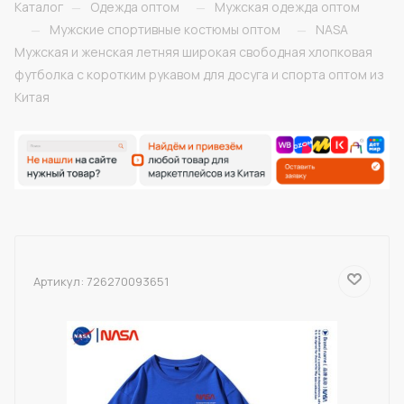
Каталог
Одежда оптом
Мужская одежда оптом
—
—
Мужские спортивные костюмы оптом
NASA
—
—
Мужская и женская летняя широкая свободная хлопковая
футболка с коротким рукавом для досуга и спорта оптом из
Китая
Артикул:
726270093651