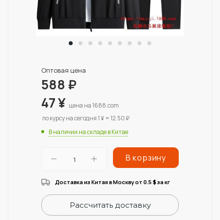
Оптовая цена
588
₽
47
¥
цена на 1688.com
по курсу на сегодня 1 ¥ = 12.50 ₽
В наличии на складе в Китае
В корзину
Доставка из Китая в Москву от 0.5
за кг
$
Рассчитать доставку