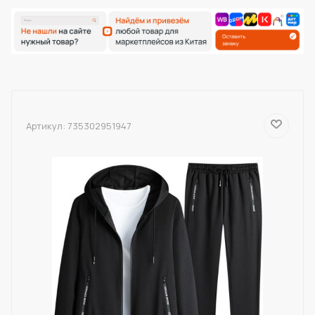
Артикул:
735302951947