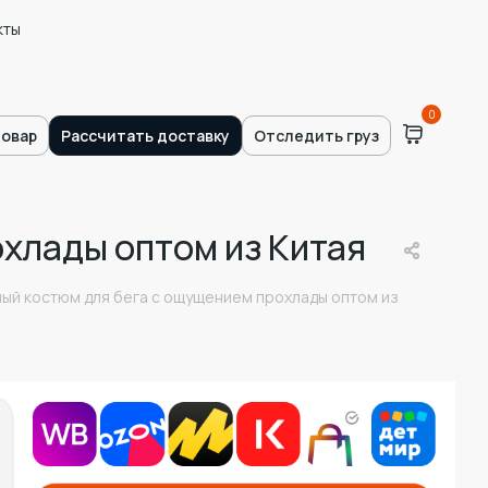
кты
0
товар
Рассчитать доставку
Отследить груз
хлады оптом из Китая
ый костюм для бега с ощущением прохлады оптом из