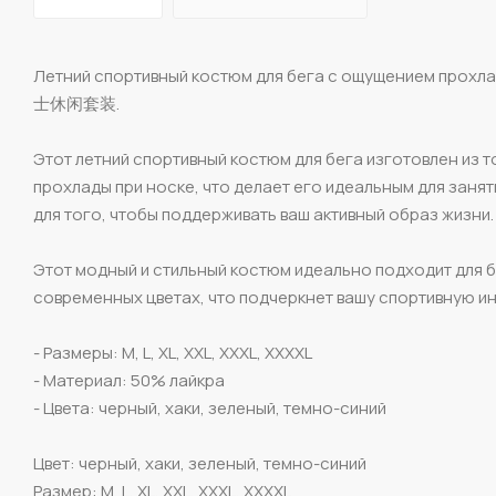
Летний спортивный костюм для бега с ощущение
士休闲套装.
Этот летний спортивный костюм для бега изготовлен из
прохлады при носке, что делает его идеальным для заня
для того, чтобы поддерживать ваш активный образ жизни.
Этот модный и стильный костюм идеально подходит для бе
современных цветах, что подчеркнет вашу спортивную и
- Размеры: M, L, XL, XXL, XXXL, XXXXL
- Материал: 50% лайкра
- Цвета: черный, хаки, зеленый, темно-синий
Цвет: черный, хаки, зеленый, темно-синий
Размер: M, L, XL, XXL, XXXL, XXXXL