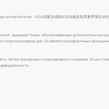
м прохлады оптом из Китая - 2024细腻冰感跑步运动服套装男夏季薄
 тонкой, 'дышащей' ткани, обеспечивающей дополнительное о
тий спортом в жаркие дни. Он является комфортным и функци
га, легких тренировок и повседневного ношения. Он доступен
ндивидуальность.