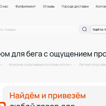
О нас
Фулфилмент
Отзывы
Города доставки
Конта
Найти 
юм для бега с ощущением про
Мужские спортивные костюмы оптом
Летний спортивн
—
—