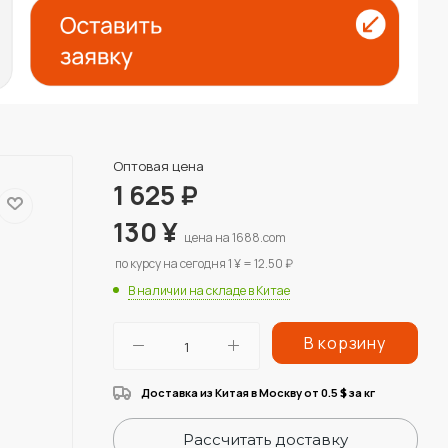
Оптовая цена
1 625
₽
130
¥
цена на 1688.com
по курсу на сегодня 1 ¥ = 12.50 ₽
В наличии на складе в Китае
В корзину
Доставка из Китая в Москву от 0.5
за кг
$
Рассчитать доставку