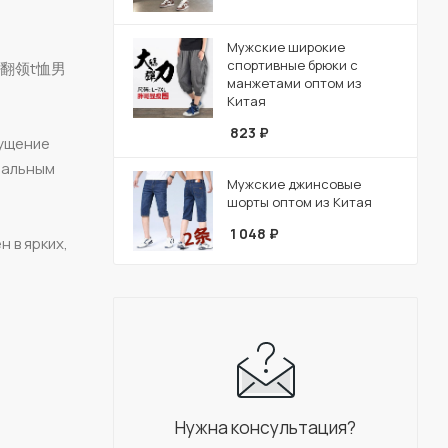
Мужские широкие
спортивные брюки с
款冰丝翻领t恤男
манжетами оптом из
Китая
823
₽
щущение
ональным
Мужские джинсовые
шорты оптом из Китая
1 048
₽
 в ярких,
Нужна консультация?