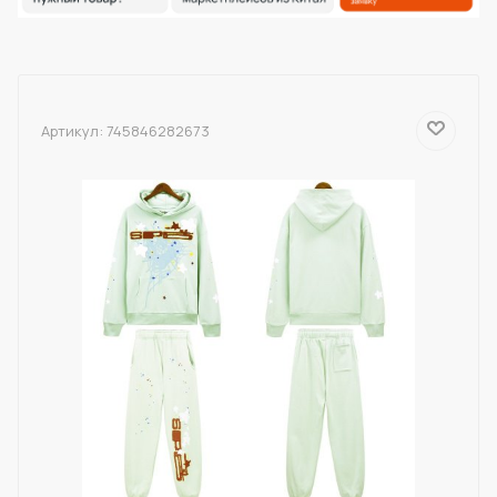
Артикул:
745846282673