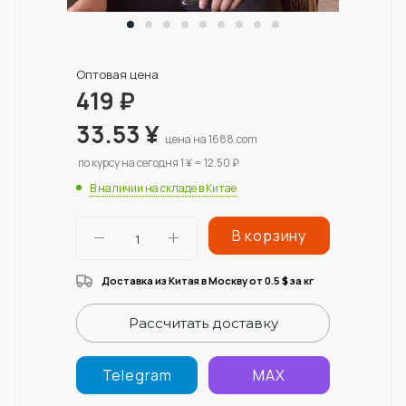
Оптовая цена
419
₽
33.53
¥
цена на 1688.com
по курсу на сегодня 1 ¥ = 12.50 ₽
В наличии на складе в Китае
В корзину
Доставка из Китая в Москву от 0.5
за кг
$
Рассчитать доставку
Telegram
MAX