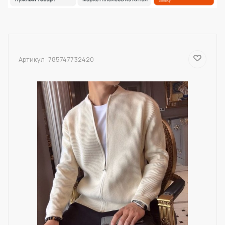
Артикул:
785747732420