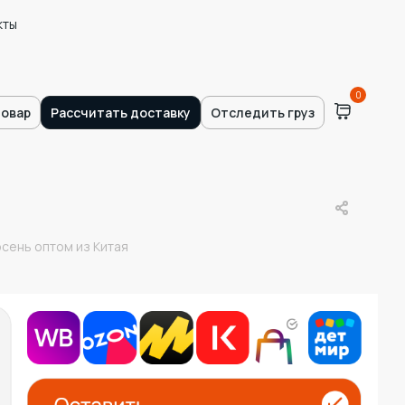
кты
0
товар
Рассчитать доставку
Отследить груз
сень оптом из Китая