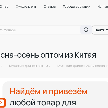
О нас
Фулфилмент
Отзывы
Города доставки
Конта
Найти 
сна-осень оптом из Китая
Мужские джинсы оптом
Мужские джинсы 2024 весна-о
—
—