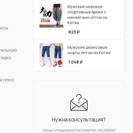
Мужские широкие
спортивные брюки с
манжетами оптом из
Китая
инсы
823
₽
Мужские джинсовые
ительную
шорты оптом из Китая
садку.
1 048
₽
ый плюс
Нужна консультация?
Наши специалисты ответят на любой