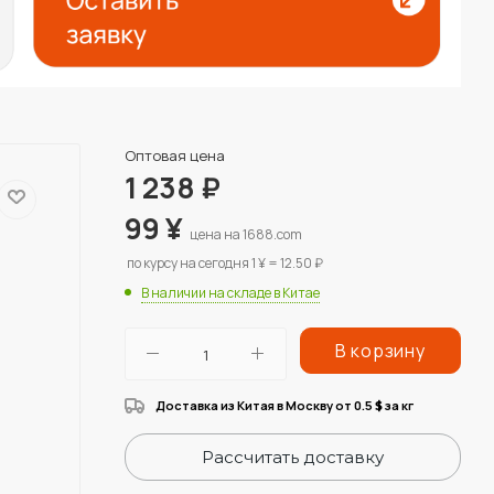
Оптовая цена
1 238
₽
99
¥
цена на 1688.com
по курсу на сегодня 1 ¥ = 12.50 ₽
В наличии на складе в Китае
В корзину
Доставка из Китая в Москву от 0.5
за кг
$
Рассчитать доставку