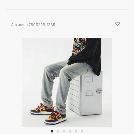
Артикул:
750322511365