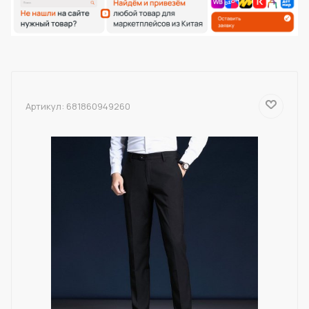
Артикул:
681860949260