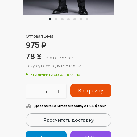
Оптовая цена
975
₽
78
¥
цена на 1688.com
по курсу на сегодня 1 ¥ = 12.50 ₽
В наличии на складе в Китае
В корзину
Доставка из Китая в Москву от 0.5
за кг
$
Рассчитать доставку