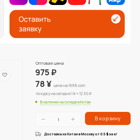
Оптовая цена
975
₽
78
¥
цена на 1688.com
по курсу на сегодня 1 ¥ = 12.50 ₽
В наличии на складе в Китае
В корзину
Доставка из Китая в Москву от 0.5
за кг
$