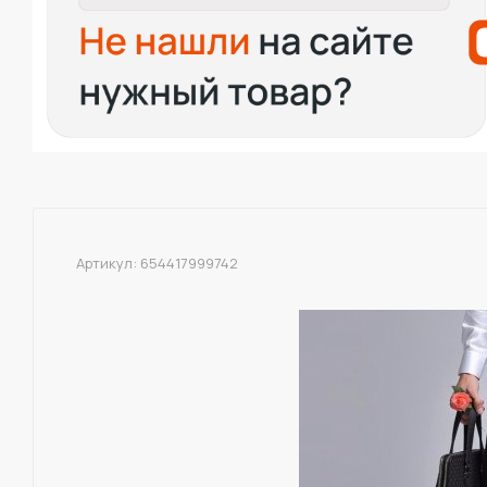
Артикул:
654417999742