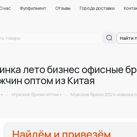
О нас
Фулфилмент
Отзывы
Города доставки
Конта
Найти 
инка лето бизнес офисные б
жчин оптом из Китая
Мужские брюки оптом
Мужские брюки 2024 новинка 
—
—