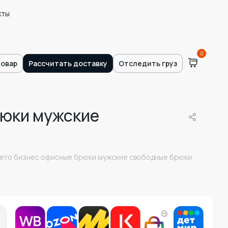
кты
0
товар
Рассчитать доставку
Отследить груз
рюки мужские
лето бизнес офисные брюки мужские свободные брюки