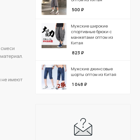
500
₽
Мужские широкие
спортивные брюки с
манжетами оптом из
Китая
з смеси
823
₽
 материал.
Мужские джинсовые
шорты оптом из Китая
и не имеют
1 048
₽