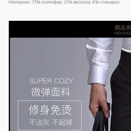
Материал: 73% полиэфир, 21% вискоза, 6% спандекс