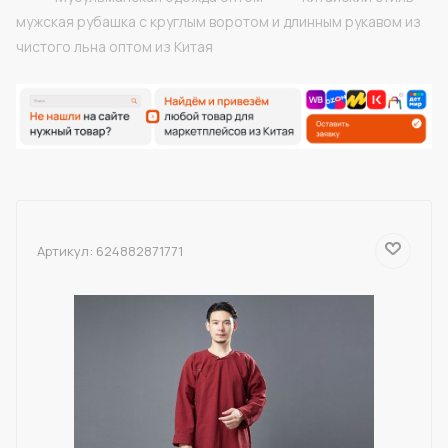
мужская рубашка с круглым воротом и длинным рукавом из
чистого льна оптом из Китая
Артикул:
624882871771