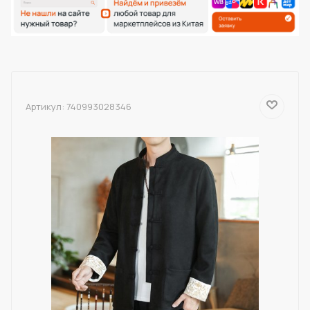
Артикул:
740993028346