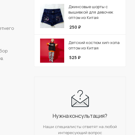
Джинсовые шорты с
вышивкой для девочек
оптом из Китая
250
₽
летнего
Детский костюм хип-хопа
оптом из Китая
ыбор
525
₽
в.
Нужна консультация?
Наши специалисты ответят на любой
интересующий вопрос