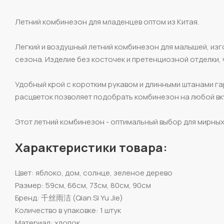
Летний комбинезон для младенцев оптом из Китая.
Легкий и воздушный летний комбинезон для малышей, изг
сезона. Изделие без косточек и претенциозной отделки,
Удобный крой с коротким рукавом и длинными штанами г
расцветок позволяет подобрать комбинезон на любой вку
Этот летний комбинезон - оптимальный выбор для мирных
Характеристики товара:
Цвет: яблоко, дом, солнце, зеленое дерево
Размер: 59см, 66см, 73см, 80см, 90см
Бренд: 千丝雨洁 (Qian Si Yu Jie)
Количество в упаковке: 1 штук
Материал: хлопок