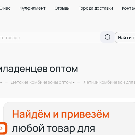
О нас
Фулфилмент
Отзывы
Города доставки
Конта
Найти 
младенцев оптом
Детские комбинезоны оптом
Летний комбинезон для
—
—