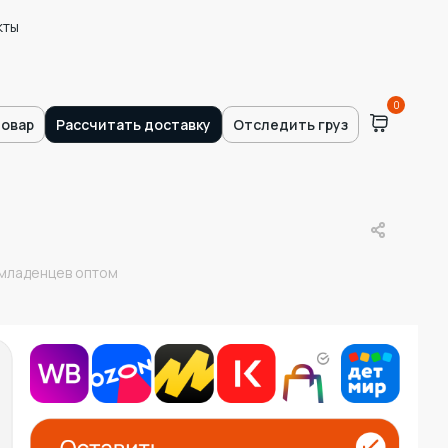
кты
0
товар
Рассчитать доставку
Отследить груз
 младенцев оптом