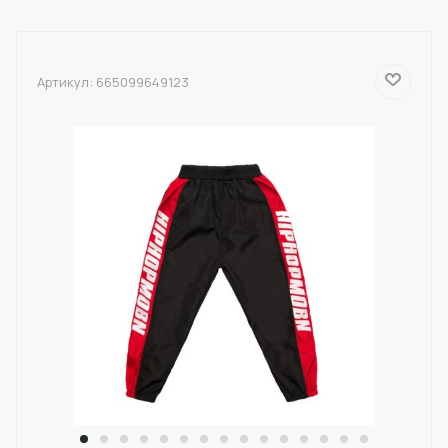
Артикул:
665099649123